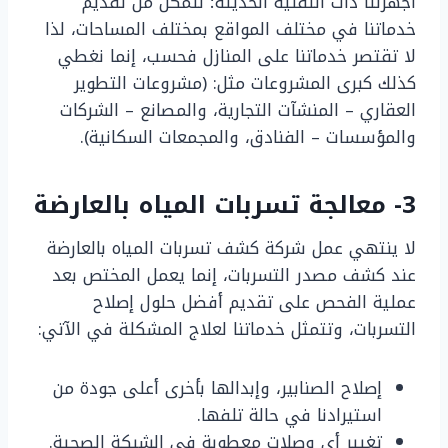
أجهزتنا ذات التقنية الحديثة؛ نتمكن من تقديم
خدماتنا في مختلف المواقع بمختلف المساحات، لذا
لا تقتصر خدماتنا على المنازل فحسب، إنما نغطي
كذلك كبرى المشروعات مثل: (مشروعات التطوير
العقاري – المنشآت التجارية، والمصانع – الشركات
والمؤسسات – الفنادق، والمجمعات السكانية).
3- معالجة تسربات المياه بالعارضة
لا ينتهي عمل شركة كشف تسربات المياه بالعارضة
عند كشف مصدر التسربات، إنما يعمل المختص بعد
عملية الفحص على تقديم أفضل حلول إصلاح
التسربات، وتتمثل خدماتنا لعلاج المشكلة في الآتي:
إصلاح الصنابير، وإبدالها بأخرى أعلى جودة من
استيرادنا في حالة تلفها.
تغيير أي وصلات معطوبة في الشبكة الصحية.