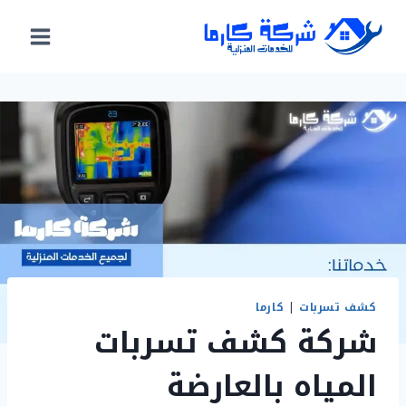
لتجاوز
لى
لمحتوى
كشف تسربات
|
كارما
شركة كشف تسربات
المياه بالعارضة